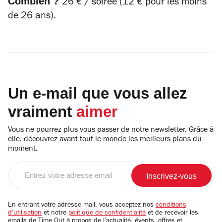
Combien ?
26 € / soirée (12 € pour les moins
de 26 ans).
Un e-mail que vous allez
vraiment
aimer
Vous ne pourrez plus vous passer de notre newsletter. Grâce à
elle, découvrez avant tout le monde les meilleurs plans du
moment.
Entrez
votre
adresse
email
En entrant votre adresse mail, vous acceptez nos
conditions
d'utilisation
et notre
politique de confidentialité
et de recevoir les
emails de Time Out à propos de l'actualité, évents, offres et