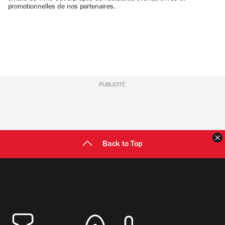
promotionnelles de nos partenaires.
PUBLICITÉ
F
Back to Top