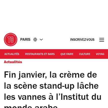
Accéder
Accéder
au
au
contenu
pied
de
page
PARIS
INSCRIVEZ-VOUS
ACTUALITÉS
RESTAURANTS ET BARS
QUE FAIRE
CULTURE
VOYAGE
Actualités
Fin janvier, la crème de
la scène stand-up lâche
les vannes à l’Institut du