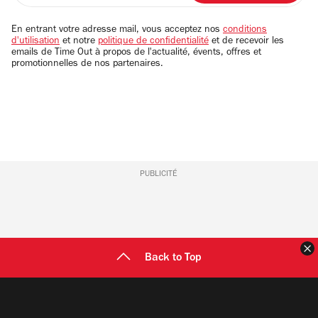
adresse
email
En entrant votre adresse mail, vous acceptez nos
conditions
d'utilisation
et notre
politique de confidentialité
et de recevoir les
emails de Time Out à propos de l'actualité, évents, offres et
promotionnelles de nos partenaires.
PUBLICITÉ
F
Back to Top