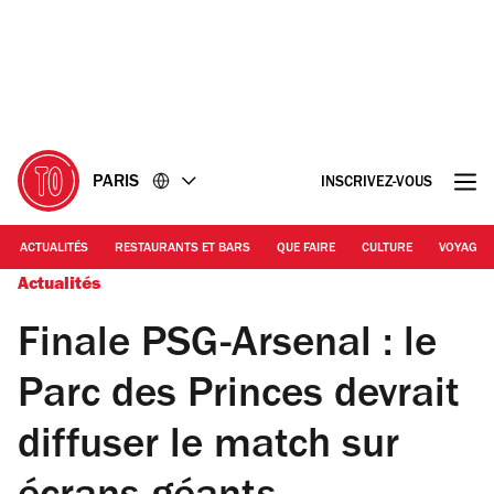
Accéder
Accéder
au
au
contenu
pied
de
page
PARIS
INSCRIVEZ-VOUS
ACTUALITÉS
RESTAURANTS ET BARS
QUE FAIRE
CULTURE
VOYAGE
Actualités
Finale PSG-Arsenal : le
Parc des Princes devrait
diffuser le match sur