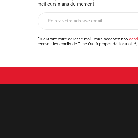
meilleurs plans du moment.
Entrez
votre
adresse
email
En entrant votre adresse mail, vous acceptez nos
condi
recevoir les emails de Time Out à propos de l'actualité,