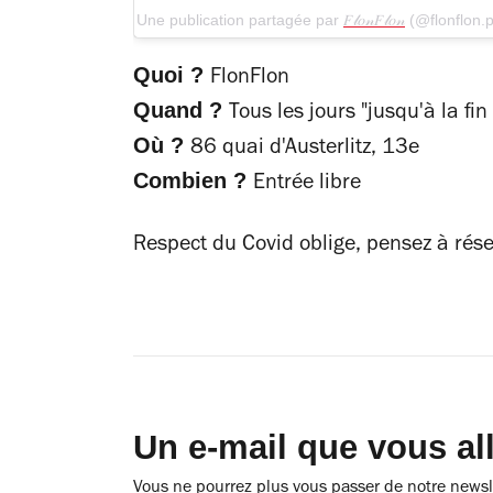
Une publication partagée par
𝐹𝓁𝑜𝓃𝐹𝓁𝑜𝓃
(@flonflon.p
Quoi ?
FlonFlon
Quand ?
Tous les jours "jusqu'à la fi
Où ?
86 quai d'Austerlitz, 13e
Combien ?
Entrée libre
Respect du Covid oblige, pensez à rés
Un e-mail que vous al
Vous ne pourrez plus vous passer de notre newsle