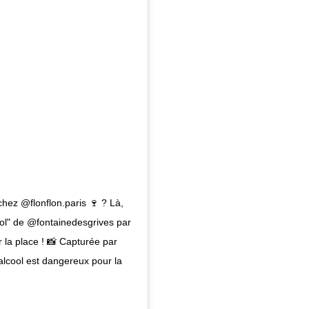
 chez @flonflon.paris 🍷 ? Là,
ol" de @fontainedesgrives par
r la place ! 📸 Capturée par
lcool est dangereux pour la