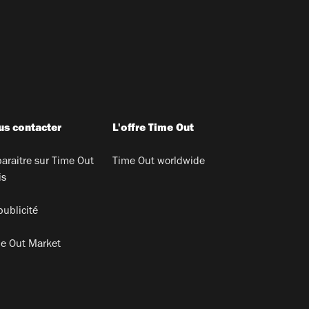
s contacter
L'offre Time Out
araitre sur Time Out
Time Out worldwide
is
publicité
e Out Market