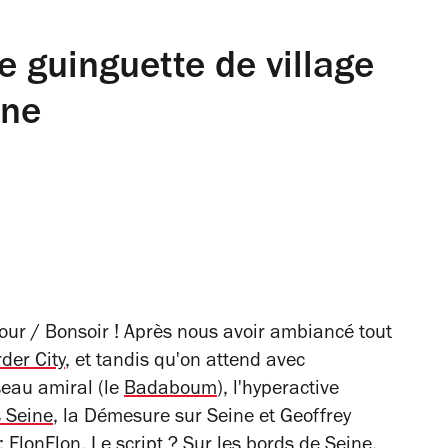
e guinguette de village
ine
our / Bonsoir ! Après nous avoir ambiancé tout
der City
, et tandis qu'on attend avec
seau amiral (le
Badaboum
), l'hyperactive
 Seine
, la Démesure sur Seine et Geoffrey
FlonFlon. Le script ? Sur les bords de Seine,