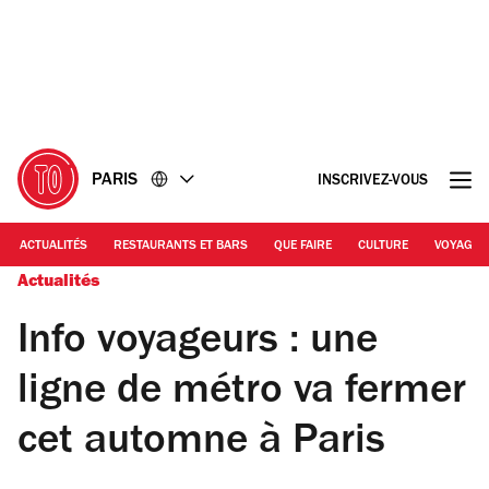
Accéder
Accéder
au
au
contenu
pied
de
page
PARIS
INSCRIVEZ-VOUS
ACTUALITÉS
RESTAURANTS ET BARS
QUE FAIRE
CULTURE
VOYAGE
Actualités
Info voyageurs : une
ligne de métro va fermer
cet automne à Paris