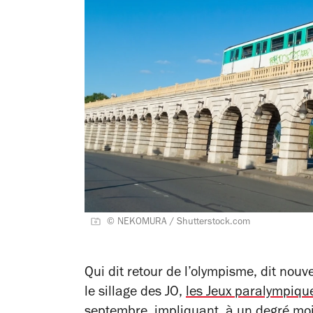
© NEKOMURA / Shutterstock.com
Qui dit retour de l’olympisme, dit nouve
le sillage des JO,
les Jeux paralympiqu
septembre, impliquant, à un degré moi