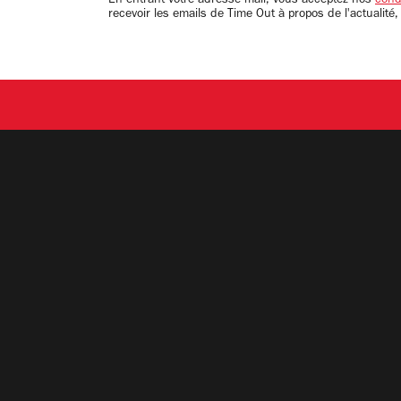
En entrant votre adresse mail, vous acceptez nos
condi
recevoir les emails de Time Out à propos de l'actualité,