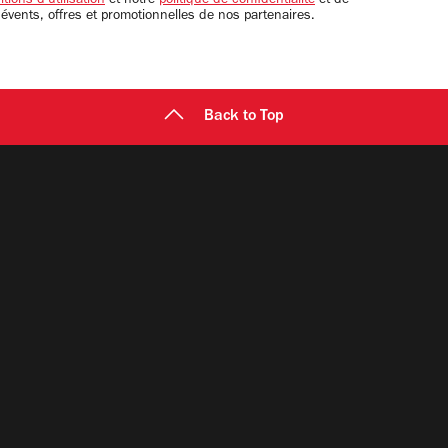
tions d'utilisation
et notre
politique de confidentialité
et de
 évents, offres et promotionnelles de nos partenaires.
Back to Top