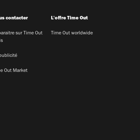
s contacter
L'offre Time Out
araitre sur Time Out
Time Out worldwide
is
publicité
e Out Market