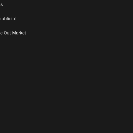
is
publicité
e Out Market