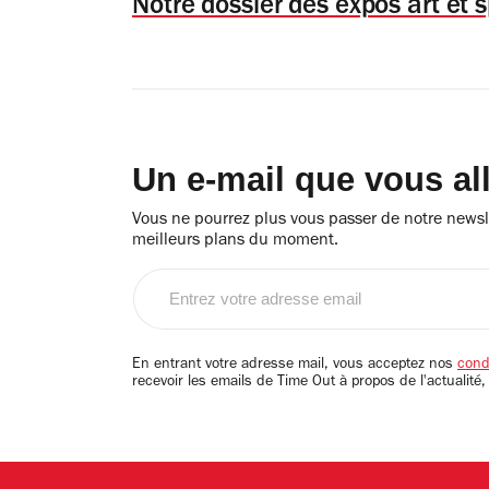
Notre dossier des expos art et s
Un e-mail que vous al
Vous ne pourrez plus vous passer de notre newsle
meilleurs plans du moment.
Entrez
votre
adresse
email
En entrant votre adresse mail, vous acceptez nos
condi
recevoir les emails de Time Out à propos de l'actualité,