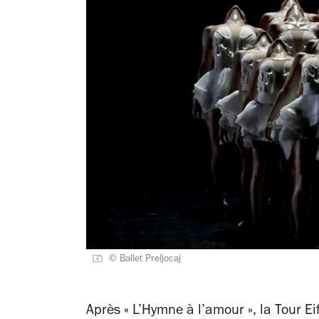
© Ballet Preljocaj
Après « L’Hymne à l’amour », la Tour Ei