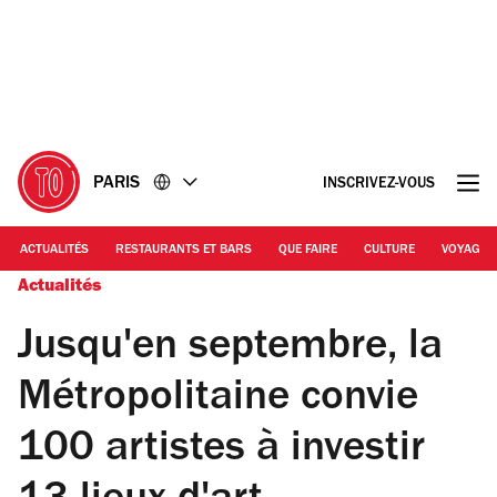
Accéder
Accéder
au
au
contenu
pied
de
page
PARIS
INSCRIVEZ-VOUS
ACTUALITÉS
RESTAURANTS ET BARS
QUE FAIRE
CULTURE
VOYAGE
Actualités
Jusqu'en septembre, la
Métropolitaine convie
100 artistes à investir