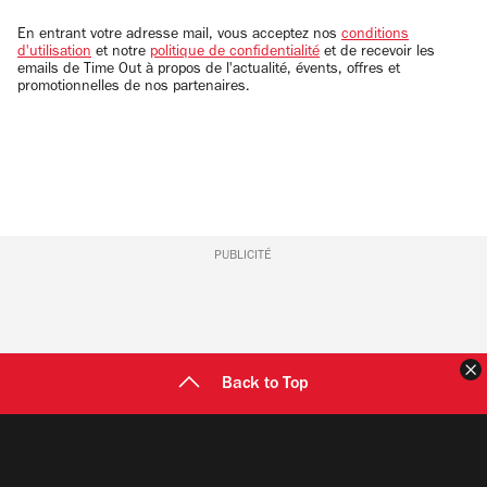
adresse
email
En entrant votre adresse mail, vous acceptez nos
conditions
d'utilisation
et notre
politique de confidentialité
et de recevoir les
emails de Time Out à propos de l'actualité, évents, offres et
promotionnelles de nos partenaires.
PUBLICITÉ
F
Back to Top