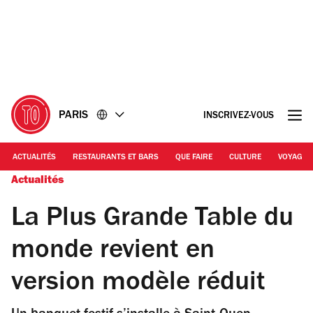
Accéder
Accéder
au
au
contenu
pied
de
page
PARIS
INSCRIVEZ-VOUS
ACTUALITÉS
RESTAURANTS ET BARS
QUE FAIRE
CULTURE
VOYAGE
Actualités
La Plus Grande Table du
monde revient en
version modèle réduit