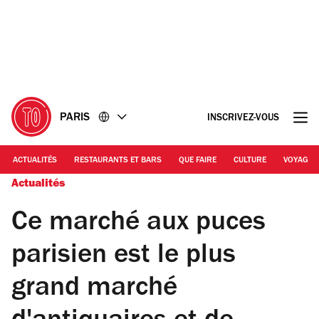
Accéder
Accéder
au
au
contenu
pied
de
page
PARIS
INSCRIVEZ-VOUS
ACTUALITÉS
RESTAURANTS ET BARS
QUE FAIRE
CULTURE
VOYAGE
Actualités
Ce marché aux puces
parisien est le plus
grand marché