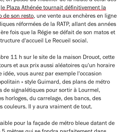
e, on passe du mobilier de la haute à celui des
,
le Plaza Athénée tournait définitivement la
 de son resto
, une vente aux enchères en ligne
eliques réformées de la RATP, allant des années
re fois que la Régie se défait de son matos et
tructure d'accueil Le Recueil social.
re 11 h sur le site de la maison Drouot, cette
ours et aux prix aussi aléatoires qu'un horaire
e idée, vous aurez par exemple l'occasion
politain » style Guimard, des plans de métro
 de signalétiques pour sortir à Lourmel,
es horloges, du carrelage, des bancs, des
s couleurs. Il y aura vraiment de tout.
 faible pour la façade de métro bleue datant de