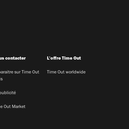
s contacter
L'offre Time Out
araitre sur Time Out
Time Out worldwide
is
publicité
e Out Market