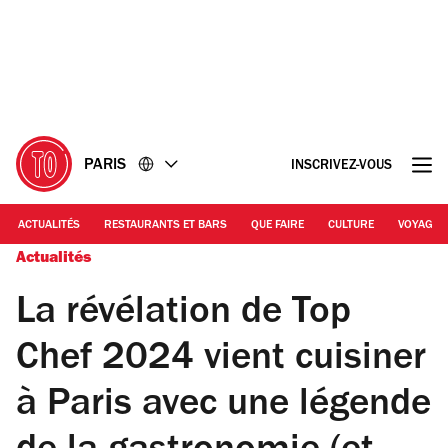
Accéder
Accéder
au
au
contenu
pied
de
page
PARIS
INSCRIVEZ-VOUS
ACTUALITÉS
RESTAURANTS ET BARS
QUE FAIRE
CULTURE
VOYAGE
Actualités
La révélation de Top
Chef 2024 vient cuisiner
à Paris avec une légende