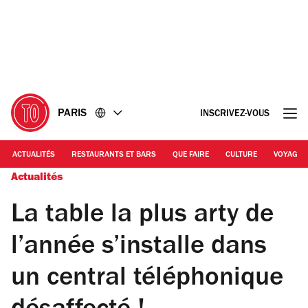
Accéder
Accéder
au
au
contenu
pied
de
page
PARIS
INSCRIVEZ-VOUS
ACTUALITÉS
RESTAURANTS ET BARS
QUE FAIRE
CULTURE
VOYAGE
Actualités
La table la plus arty de
l’année s’installe dans
un central téléphonique