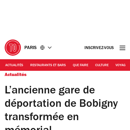
Accéder
Accéder
au
au
contenu
pied
de
page
PARIS
INSCRIVEZ-VOUS
ACTUALITÉS
RESTAURANTS ET BARS
QUE FAIRE
CULTURE
VOYAGE
Actualités
L’ancienne gare de
déportation de Bobigny
transformée en