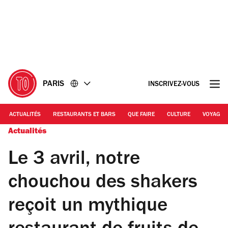
Accéder
Accéder
au
au
contenu
pied
de
page
PARIS
INSCRIVEZ-VOUS
ACTUALITÉS
RESTAURANTS ET BARS
QUE FAIRE
CULTURE
VOYAGE
Actualités
Le 3 avril, notre
chouchou des shakers
reçoit un mythique