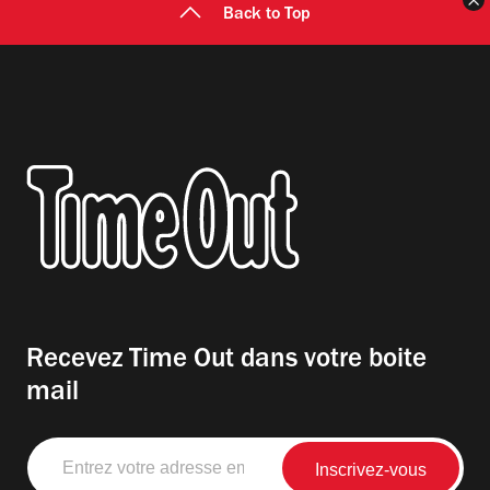
F
Back to Top
Recevez Time Out dans votre boite
mail
Entrez
votre