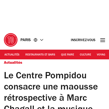
Accéder
Accéder
au
au
contenu
pied
de
page
PARIS
INSCRIVEZ-VOUS
ACTUALITÉS
RESTAURANTS ET BARS
QUE FAIRE
CULTURE
VOYAGE
Actualités
Le Centre Pompidou
consacre une maousse
rétrospective à Marc