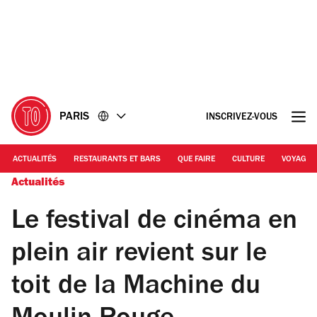
Accéder
Accéder
au
au
contenu
pied
de
page
PARIS
INSCRIVEZ-VOUS
ACTUALITÉS
RESTAURANTS ET BARS
QUE FAIRE
CULTURE
VOYAGE
Actualités
Le festival de cinéma en
plein air revient sur le
toit de la Machine du