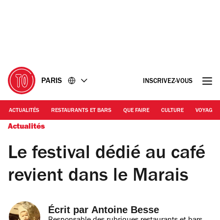
Accéder
Accéder
au
au
contenu
pied
de
page
PARIS
INSCRIVEZ-VOUS
ACTUALITÉS
RESTAURANTS ET BARS
QUE FAIRE
CULTURE
VOYAGE
Actualités
Le festival dédié au café
revient dans le Marais
Écrit par 
Antoine Besse