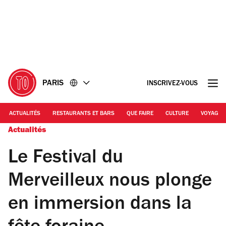
Accéder
Accéder
au
au
contenu
pied
de
page
PARIS
INSCRIVEZ-VOUS
ACTUALITÉS
RESTAURANTS ET BARS
QUE FAIRE
CULTURE
VOYAGE
Actualités
Le Festival du
Merveilleux nous plonge
en immersion dans la