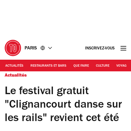
Accéder
Accéder
au
au
contenu
pied
de
page
PARIS
INSCRIVEZ-VOUS
ACTUALITÉS
RESTAURANTS ET BARS
QUE FAIRE
CULTURE
VOYAGE
Actualités
Le festival gratuit
"Clignancourt danse sur
les rails" revient cet été