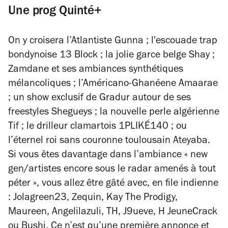
Une prog Quinté+
On y croisera l’Atlantiste Gunna ; l'escouade trap
bondynoise 13 Block ; la jolie garce belge Shay ;
Zamdane et ses ambiances synthétiques
mélancoliques ; l’Américano-Ghanéene Amaarae
; un show exclusif de Gradur autour de ses
freestyles Shegueys ; la nouvelle perle algérienne
Tif ; le drilleur clamartois 1PLIKÉ140 ; ou
l’éternel roi sans couronne toulousain Ateyaba.
Si vous êtes davantage dans l’ambiance « new
gen/artistes encore sous le radar amenés à tout
péter », vous allez être gâté avec, en file indienne
: Jolagreen23, Zequin, Kay The Prodigy,
Maureen, Angelilazuli, TH, J9ueve, H JeuneCrack
ou Bushi. Ce n’est qu’une première annonce et