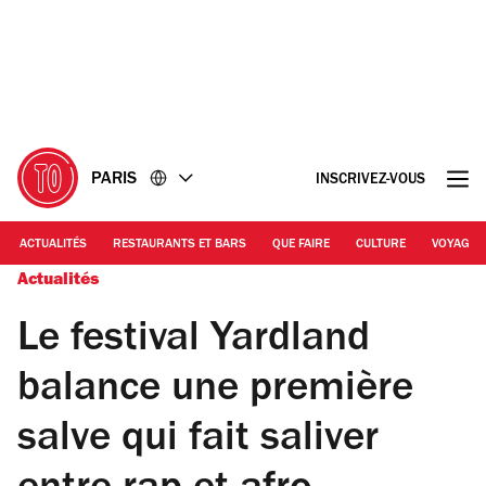
Accéder
Accéder
au
au
contenu
pied
de
page
PARIS
INSCRIVEZ-VOUS
ACTUALITÉS
RESTAURANTS ET BARS
QUE FAIRE
CULTURE
VOYAGE
Actualités
Le festival Yardland
balance une première
salve qui fait saliver