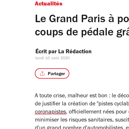
Actualités
Le Grand Paris à p
coups de pédale gr
Écrit par 
La Rédaction
lundi 10 août 2020
Partager
A toute crise, malheur est bon : le dé
de justifier la création de "pistes cycl
coronapistes
, officiellement nées pou
minimiser les risques sanitaires, susc
d'un grand nombre d'automobilistes, et