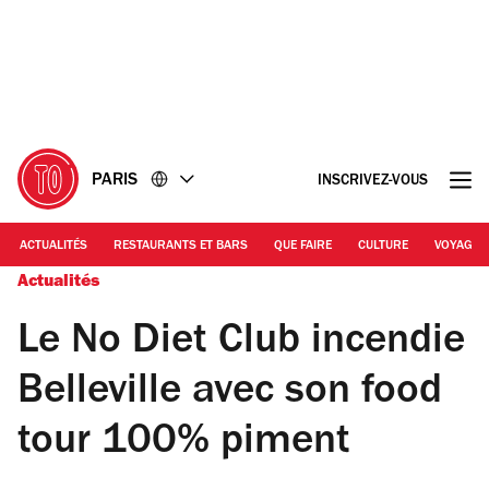
Accéder
Accéder
au
au
contenu
pied
de
page
PARIS
INSCRIVEZ-VOUS
ACTUALITÉS
RESTAURANTS ET BARS
QUE FAIRE
CULTURE
VOYAGE
Actualités
Le No Diet Club incendie
Belleville avec son food
tour 100% piment