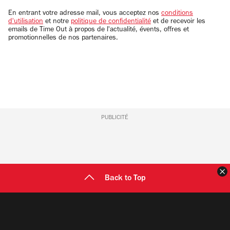
email
En entrant votre adresse mail, vous acceptez nos
conditions
d'utilisation
et notre
politique de confidentialité
et de recevoir les
emails de Time Out à propos de l'actualité, évents, offres et
promotionnelles de nos partenaires.
PUBLICITÉ
F
Back to Top