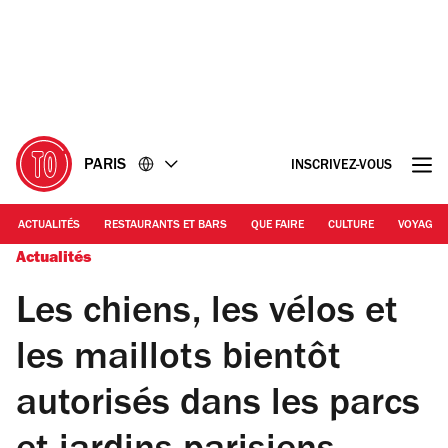
Accéder
Accéder
au
au
contenu
pied
de
page
PARIS
INSCRIVEZ-VOUS
ACTUALITÉS
RESTAURANTS ET BARS
QUE FAIRE
CULTURE
VOYAGE
Actualités
Les chiens, les vélos et
les maillots bientôt
autorisés dans les parcs