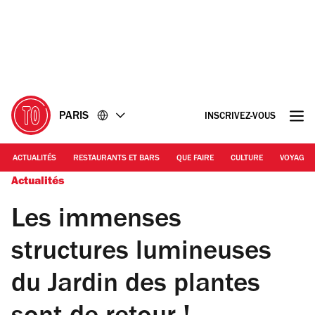
Accéder
Accéder
au
au
contenu
pied
de
page
PARIS
INSCRIVEZ-VOUS
ACTUALITÉS
RESTAURANTS ET BARS
QUE FAIRE
CULTURE
VOYAGE
Actualités
Les immenses
structures lumineuses
du Jardin des plantes