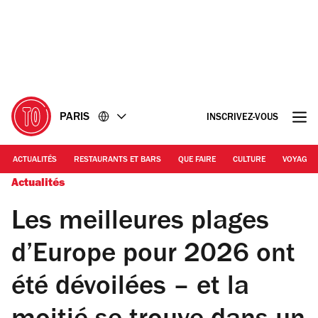
Accéder
Accéder
au
au
contenu
pied
de
page
PARIS
INSCRIVEZ-VOUS
ACTUALITÉS
RESTAURANTS ET BARS
QUE FAIRE
CULTURE
VOYAGE
Actualités
Les meilleures plages
d’Europe pour 2026 ont
été dévoilées – et la