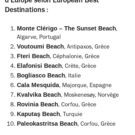
d’Europe selon European Best
Destinations :
Monte Clérigo – The Sunset Beach
,
Algarve, Portugal
Voutoumi Beach
, Antipaxos, Grèce
Fteri Beach
, Céphalonie, Grèce
Elafonisi Beach
, Crète, Grèce
Bogliasco Beach
, Italie
Cala Mesquida
, Majorque, Espagne
Kvalvika Beach
, Moskenesøy, Norvège
Rovinia Beach
, Corfou, Grèce
Kaputaş Beach
, Turquie
Paleokastritsa Beach
, Corfou, Grèce