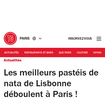
Accéder
Accéder
au
au
contenu
pied
de
page
PARIS
INSCRIVEZ-VOUS
ACTUALITÉS
RESTAURANTS ET BARS
QUE FAIRE
CULTURE
VOYAGE
Actualités
Les meilleurs pastéis de
nata de Lisbonne
déboulent à Paris !