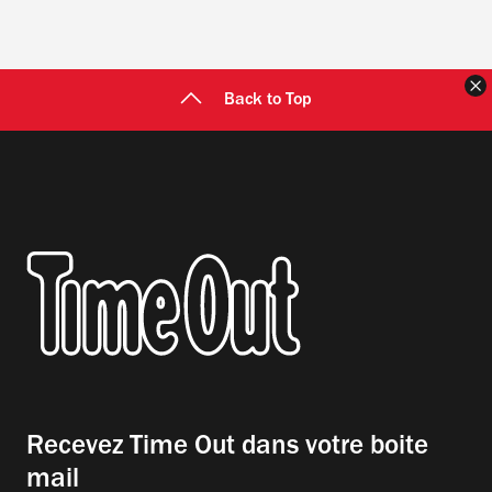
F
Back to Top
Recevez Time Out dans votre boite
mail