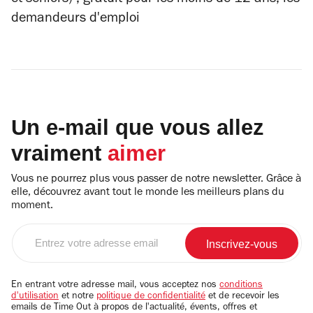
et séniors) ; gratuit pour les moins de 12 ans, les
demandeurs d'emploi
Un e-mail que vous allez
vraiment
aimer
Vous ne pourrez plus vous passer de notre newsletter. Grâce à
elle, découvrez avant tout le monde les meilleurs plans du
moment.
Entrez
votre
adresse
email
En entrant votre adresse mail, vous acceptez nos
conditions
d'utilisation
et notre
politique de confidentialité
et de recevoir les
emails de Time Out à propos de l'actualité, évents, offres et