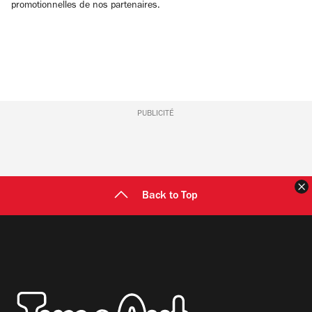
promotionnelles de nos partenaires.
PUBLICITÉ
F
Back to Top