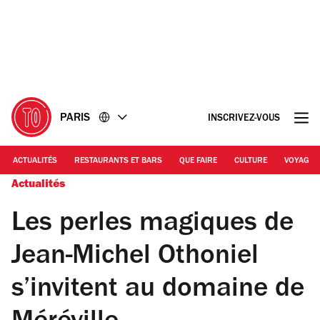
Accéder
Accéder
au
au
contenu
pied
de
page
PARIS
INSCRIVEZ-VOUS
ACTUALITÉS
RESTAURANTS ET BARS
QUE FAIRE
CULTURE
VOYAGE
Actualités
Les perles magiques de
Jean-Michel Othoniel
s’invitent au domaine de