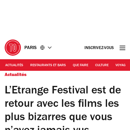
Accéder
Accéder
au
au
contenu
pied
de
page
PARIS
INSCRIVEZ-VOUS
ACTUALITÉS
RESTAURANTS ET BARS
QUE FAIRE
CULTURE
VOYAGE
Actualités
L’Etrange Festival est de
retour avec les films les
plus bizarres que vous