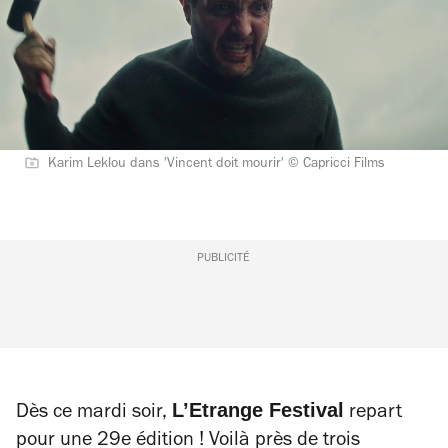
Karim Leklou dans 'Vincent doit mourir' © Capricci Films
PUBLICITÉ
L’Etrange Festival
Dès ce mardi soir,
repart
pour une 29e édition ! Voilà près de trois