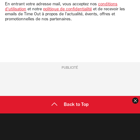
email
En entrant votre adresse mail, vous acceptez nos
conditions
d'utilisation
et notre
politique de confidentialité
et de recevoir les
emails de Time Out à propos de l'actualité, évents, offres et
promotionnelles de nos partenaires.
PUBLICITÉ
F
Back to Top