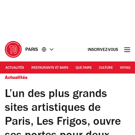
Accéder
Accéder
au
au
contenu
pied
de
page
PARIS
INSCRIVEZ-VOUS
ACTUALITÉS
RESTAURANTS ET BARS
QUE FAIRE
CULTURE
VOYAGE
Actualités
L’un des plus grands
sites artistiques de
Paris, Les Frigos, ouvre