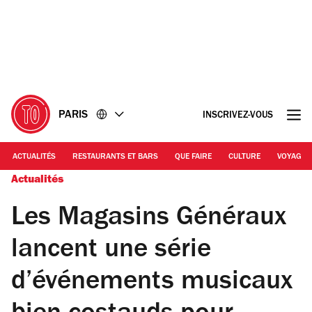
Accéder
Accéder
au
au
contenu
pied
de
page
PARIS
INSCRIVEZ-VOUS
ACTUALITÉS
RESTAURANTS ET BARS
QUE FAIRE
CULTURE
VOYAGE
Actualités
Les Magasins Généraux
lancent une série
d’événements musicaux