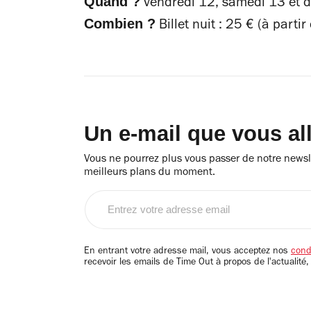
Quand ?
vendredi 12, samedi 13 et 
Combien ?
Billet nuit : 25 € (à part
Un e-mail que vous al
Vous ne pourrez plus vous passer de notre newsle
meilleurs plans du moment.
Entrez
votre
adresse
email
En entrant votre adresse mail, vous acceptez nos
condi
recevoir les emails de Time Out à propos de l'actualité,