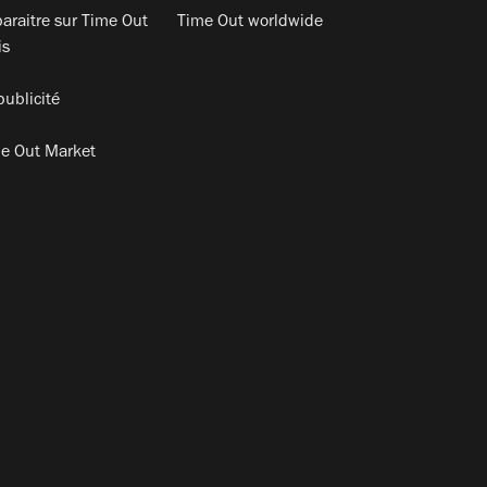
araitre sur Time Out
Time Out worldwide
is
publicité
e Out Market