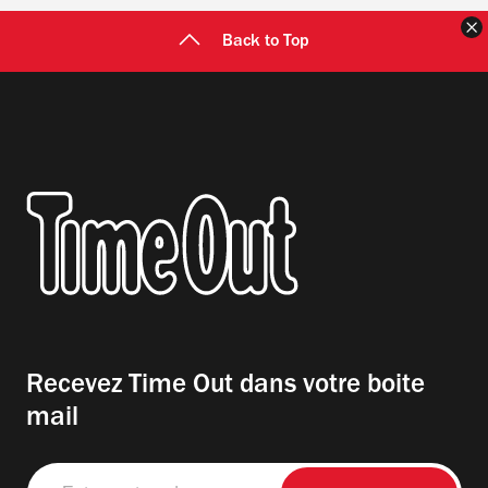
F
Back to Top
Recevez Time Out dans votre boite
mail
Entrez