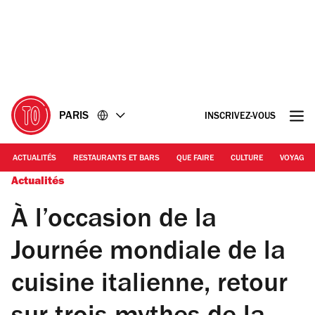
Accéder
Accéder
au
au
contenu
pied
de
page
PARIS
INSCRIVEZ-VOUS
ACTUALITÉS
RESTAURANTS ET BARS
QUE FAIRE
CULTURE
VOYAGE
Actualités
À l’occasion de la
Journée mondiale de la
cuisine italienne, retour