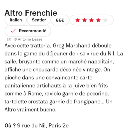
Altro Frenchie
Italien
Sentier
prix
4
3
sur
Recommandé
sur
5
© Antoine Besse
4
étoiles
Avec cette trattoria, Greg Marchand déboule
dans le
game
du déjeuner de « sa » rue du Nil. La
salle, bruyante comme un marché napolitain,
affiche une choucarde déco néo-vintage. On
pioche dans une convaincante carte
panitalienne a
rtichauts à la juive bien frits
comme à Rome, raviolo garnie de pecorino,
tartelette crostata garnie de frangipane... Un
Altro vraiment bueno.
Où ?
9 rue du Nil, Paris 2e