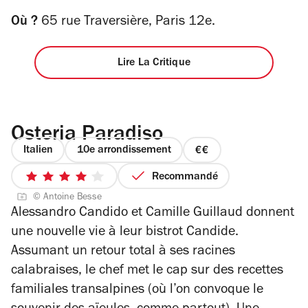
Où ?
65 rue Traversière, Paris 12e.
Lire La Critique
Osteria Paradiso
Italien
10e arrondissement
prix
2
Recommandé
4
sur
© Antoine Besse
sur
4
Alessandro Candido et Camille Guillaud donnent
5
une nouvelle vie à leur bistrot Candide.
étoiles
Assumant un retour total à ses racines
calabraises, le chef met le cap sur des recettes
familiales transalpines (où l’on convoque le