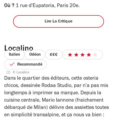
Où ?
1 rue d'Eupatoria, Paris 20e.
Lire La Critique
Localino
Italien
Odéon
prix
4
3
sur
Recommandé
sur
5
© Localino
4
étoiles
Dans le quartier des éditeurs, cette osteria
chicos, dessinée Rodaa Studio, par n’a pas mis
longtemps à imprimer sa marque. Depuis la
cuisine centrale,
Mario Iannone
(fraichement
débarqué de Milan) délivre des assiettes toutes
en simplicité transalpine, et ça nous va bien :