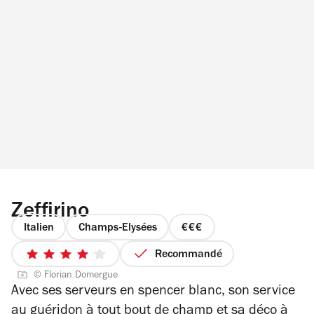
Zeffirino
Italien
Champs-Elysées
prix
3
Recommandé
4
sur
© Florian Domergue
sur
4
Avec ses serveurs en spencer blanc, son service
5
au guéridon à tout bout de champ et sa déco à
étoiles