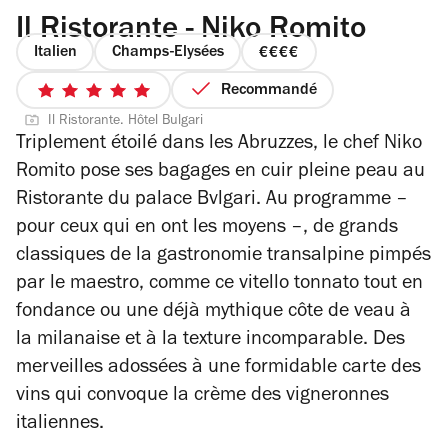
Il Ristorante - Niko Romito
Italien
Champs-Elysées
prix
4
Recommandé
5
sur
Il Ristorante. Hôtel Bulgari
sur
4
Triplement étoilé dans les Abruzzes, le chef Niko
5
Romito pose ses bagages en cuir pleine peau au
étoiles
Ristorante du palace Bvlgari. Au programme –
pour ceux qui en ont les moyens –, de grands
classiques de la gastronomie transalpine pimpés
par le maestro, comme ce vitello tonnato tout en
fondance ou une déjà mythique côte de veau à
la milanaise et à la texture incomparable. Des
merveilles adossées à une formidable carte des
vins qui convoque la crème des vigneronnes
italiennes.