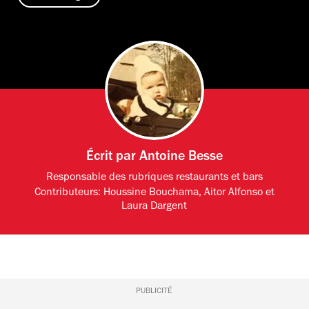
Écrit par
Antoine Besse
Responsable des rubriques restaurants et bars
Contributeurs:
Houssine Bouchama
,
Aitor Alfonso
et
Laura Dargent
PUBLICITÉ