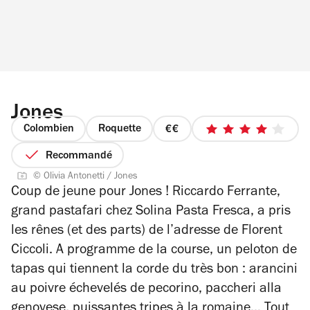
Jones
Colombien
Roquette
prix
4
2
sur
Recommandé
sur
5
© Olivia Antonetti / Jones
4
étoiles
Coup de jeune pour Jones ! Riccardo Ferrante,
grand pastafari chez Solina Pasta Fresca, a pris
les rênes (et des parts) de l’adresse de Florent
Ciccoli. A programme de la course, un peloton de
tapas qui tiennent la corde du très bon : arancini
au poivre échevelés de pecorino, paccheri alla
genovese, puissantes tripes à la romaine… Tout