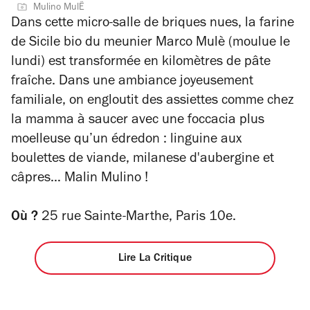
Mulino MulË
sur
4
Dans cette micro-salle de briques nues, la farine
5
de Sicile bio du meunier Marco Mulè (moulue le
étoiles
lundi) est transformée en kilomètres de pâte
fraîche. Dans une ambiance joyeusement
familiale, on engloutit des assiettes comme chez
la mamma à saucer avec une foccacia plus
moelleuse qu’un édredon : linguine aux
boulettes de viande, milanese d'aubergine et
câpres… Malin Mulino !
Où ?
25 rue Sainte-Marthe, Paris 10
e.
Lire La Critique