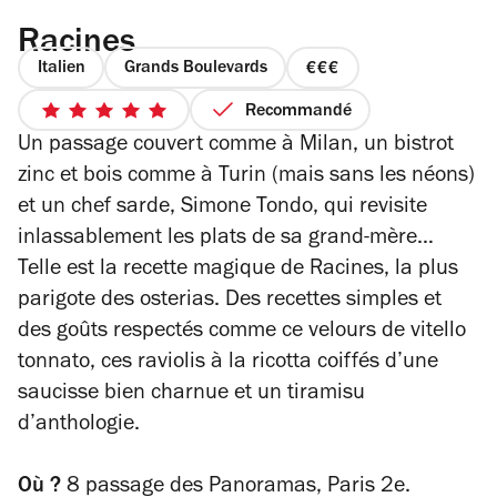
Racines
Italien
Grands Boulevards
prix
3
Recommandé
5
sur
Un passage couvert comme à Milan, un bistrot
sur
4
5
zinc et bois comme à Turin (mais sans les néons)
étoiles
et un chef sarde, Simone Tondo, qui revisite
inlassablement les plats de sa grand-mère…
Telle est la recette magique de Racines, la plus
parigote des osterias. Des recettes simples et
des goûts respectés comme ce velours de vitello
tonnato, ces raviolis à la ricotta coiffés d’une
saucisse bien charnue et un tiramisu
d’anthologie.
Où ?
8 passage des Panoramas, Paris 2e.