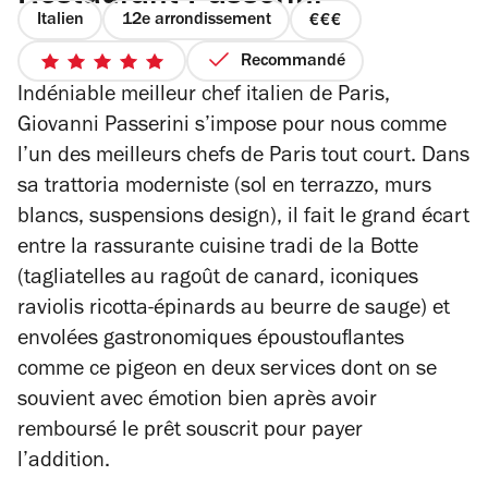
Italien
12e arrondissement
prix
3
Recommandé
5
sur
Indéniable meilleur chef italien de Paris,
sur
4
5
Giovanni Passerini s’impose pour nous comme
étoiles
l’un des meilleurs chefs de Paris tout court. Dans
sa trattoria moderniste (sol en terrazzo, murs
blancs, suspensions design), il fait le grand écart
entre la rassurante cuisine tradi de la Botte
(tagliatelles au ragoût de canard, iconiques
raviolis ricotta-épinards au beurre de sauge) et
envolées gastronomiques époustouflantes
comme ce pigeon en deux services dont on se
souvient avec émotion bien après avoir
remboursé le prêt souscrit pour payer
l’addition.