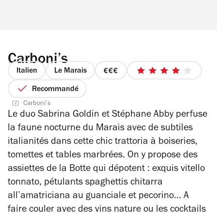
Carboni’s
Italien
Le Marais
prix
4
3
sur
Recommandé
sur
5
Carboni’s
4
étoiles
Le duo Sabrina Goldin et Stéphane Abby perfuse
la faune nocturne du Marais avec de subtiles
italianités dans cette chic trattoria à boiseries,
tomettes et tables marbrées. On y propose des
assiettes de la Botte qui dépotent : exquis vitello
tonnato, pétulants spaghettis chitarra
all’amatriciana au guanciale et pecorino… A
faire couler avec des vins nature ou les cocktails