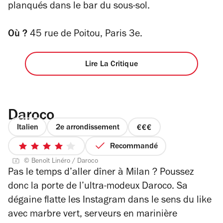
planqués dans le bar du sous-sol.
Où ?
45 rue de Poitou, Paris 3e.
Lire La Critique
Daroco
Italien
2e arrondissement
prix
3
Recommandé
4
sur
© Benoît Linéro / Daroco
sur
4
Pas le temps d’aller dîner à Milan ? Poussez
5
donc la porte de l’ultra-modeux Daroco. Sa
étoiles
dégaine flatte les Instagram dans le sens du like
avec marbre vert, serveurs en marinière