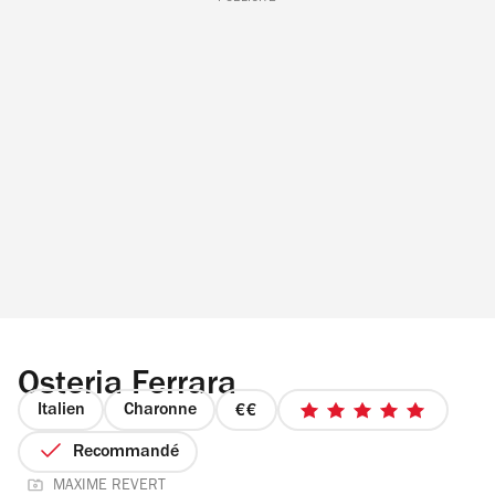
Osteria Ferrara
Italien
Charonne
prix
5
2
sur
Recommandé
sur
5
MAXIME REVERT