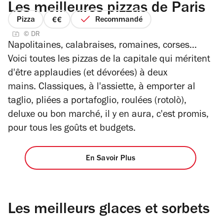
Les meilleures pizzas de Paris
Pizza
Recommandé
prix
© DR
2
Napolitaines, calabraises, romaines, corses...
sur
Voici toutes les pizzas de la capitale qui méritent
4
d'être applaudies (et dévorées) à deux
mains. Classiques, à l'assiette, à emporter al
taglio, pliées a portafoglio, roulées (rotolò),
deluxe ou bon marché, il y en aura, c'est promis,
pour tous les goûts et budgets.
En Savoir Plus
Les meilleurs glaces et sorbets