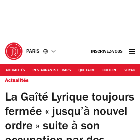
Accéder
Accéder
au
au
contenu
pied
de
page
PARIS
INSCRIVEZ-VOUS
ACTUALITÉS
RESTAURANTS ET BARS
QUE FAIRE
CULTURE
VOYAGE
Actualités
La Gaîté Lyrique toujours
fermée « jusqu’à nouvel
ordre » suite à son