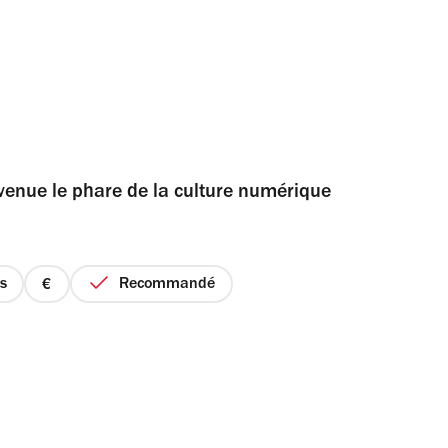
evenue le phare de la culture numérique
rs
Recommandé
prix
1
sur
4