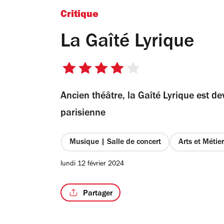
Critique
La Gaîté Lyrique
4
sur
Ancien théâtre, la Gaîté Lyrique est d
5
étoiles
parisienne
Musique | Salle de concert
Arts et Métie
lundi 12 février 2024
Partager