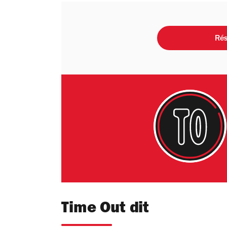
Rés
Time Out dit