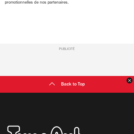
promotionnelles de nos partenaires.
PUBLICITÉ
F
Back to Top