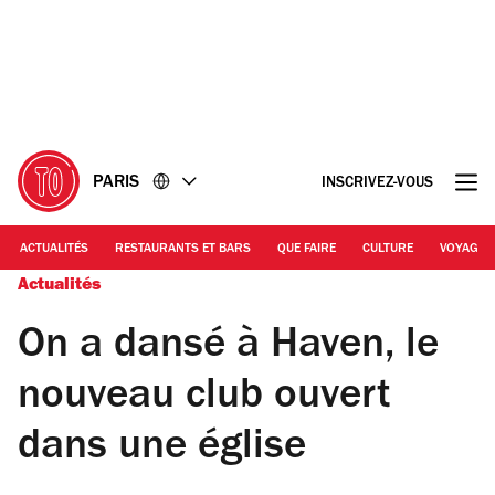
Accéder
Accéder
au
au
contenu
pied
de
page
PARIS
INSCRIVEZ-VOUS
ACTUALITÉS
RESTAURANTS ET BARS
QUE FAIRE
CULTURE
VOYAGE
Actualités
On a dansé à Haven, le
nouveau club ouvert
dans une église