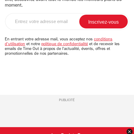
elle, découvrez avant tout le monde les meilleurs plans du
moment.
Entrez
votre
adresse
email
En entrant votre adresse mail, vous acceptez nos
conditions
d'utilisation
et notre
politique de confidentialité
et de recevoir les
emails de Time Out à propos de l'actualité, évents, offres et
promotionnelles de nos partenaires.
PUBLICITÉ
F