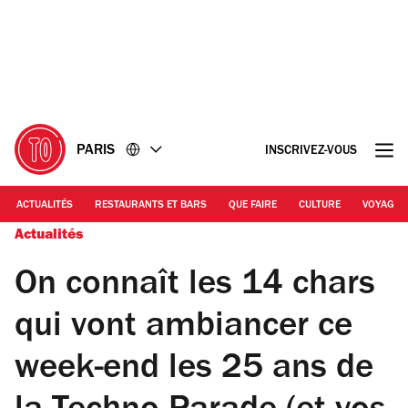
Accéder
Accéder
au
au
contenu
pied
de
page
PARIS
INSCRIVEZ-VOUS
ACTUALITÉS
RESTAURANTS ET BARS
QUE FAIRE
CULTURE
VOYAGE
Actualités
On connaît les 14 chars
qui vont ambiancer ce
week-end les 25 ans de