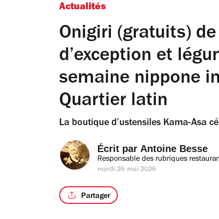
Actualités
Onigiri (gratuits) d
d’exception et légu
semaine nippone in
Quartier latin
La boutique d’ustensiles Kama-Asa célè
Écrit par 
Antoine Besse
Responsable des rubriques restauran
mardi 26 mai 2026
Partager