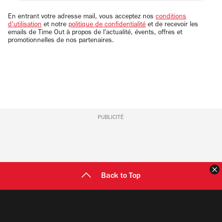
adresse
email
En entrant votre adresse mail, vous acceptez nos
conditions
d'utilisation
et notre
politique de confidentialité
et de recevoir les
emails de Time Out à propos de l'actualité, évents, offres et
promotionnelles de nos partenaires.
PUBLICITÉ
F
Back to Top