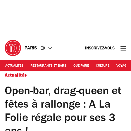
Accéder
Accéder
au
au
contenu
pied
de
page
PARIS
INSCRIVEZ-VOUS
ACTUALITÉS
RESTAURANTS ET BARS
QUE FAIRE
CULTURE
VOYAGE
Actualités
Open-bar, drag-queen et
fêtes à rallonge : A La
Folie régale pour ses 3