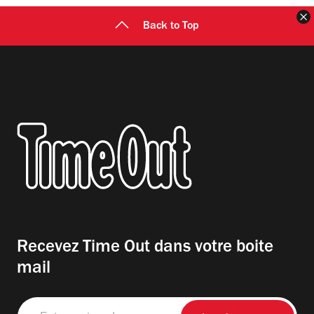
F
Back to Top
Recevez Time Out dans votre boite
mail
Entrez