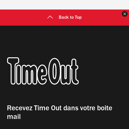
F
Back to Top
Recevez Time Out dans votre boite
mail