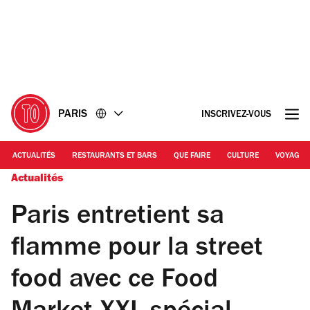
Accéder
Accéder
au
au
contenu
pied
de
page
PARIS
INSCRIVEZ-VOUS
ACTUALITÉS
RESTAURANTS ET BARS
QUE FAIRE
CULTURE
VOYAGE
Actualités
Paris entretient sa
flamme pour la street
food avec ce Food