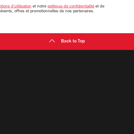
tions d'utilisation
et notre
politique de confidentialité
et de
 évents, offres et promotionnelles de nos partenaires.
Back to Top