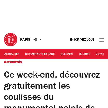
Accéder
Accéder
au
au
contenu
pied
de
page
PARIS
INSCRIVEZ-VOUS
ACTUALITÉS
RESTAURANTS ET BARS
QUE FAIRE
CULTURE
VOYAGE
Actualités
Ce week-end, découvrez
gratuitement les
coulisses du