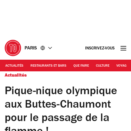
Accéder
Accéder
au
au
contenu
pied
de
page
PARIS
INSCRIVEZ-VOUS
ACTUALITÉS
RESTAURANTS ET BARS
QUE FAIRE
CULTURE
VOYAGE
Actualités
Pique-nique olympique
aux Buttes-Chaumont
pour le passage de la