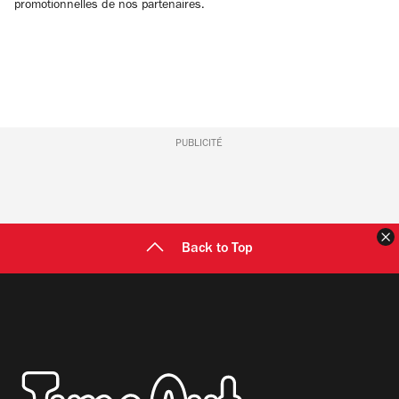
promotionnelles de nos partenaires.
PUBLICITÉ
F
Back to Top