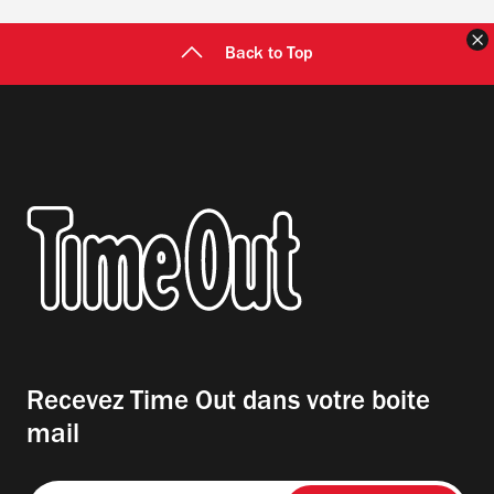
F
Back to Top
Recevez Time Out dans votre boite
mail
Entrez