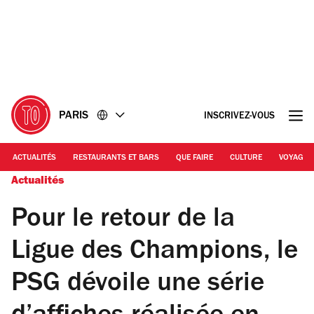
Accéder
Accéder
au
au
contenu
pied
de
page
PARIS
INSCRIVEZ-VOUS
ACTUALITÉS
RESTAURANTS ET BARS
QUE FAIRE
CULTURE
VOYAGE
Actualités
Pour le retour de la
Ligue des Champions, le
PSG dévoile une série