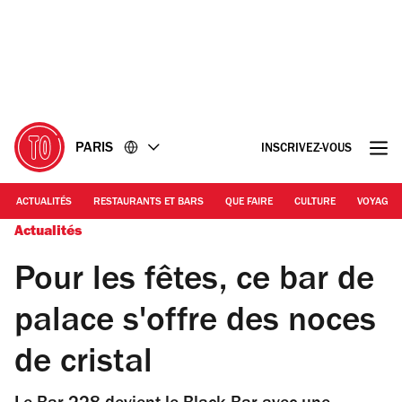
Accéder
Accéder
au
au
contenu
pied
de
page
PARIS
INSCRIVEZ-VOUS
ACTUALITÉS
RESTAURANTS ET BARS
QUE FAIRE
CULTURE
VOYAGE
Actualités
Pour les fêtes, ce bar de
palace s'offre des noces
de cristal