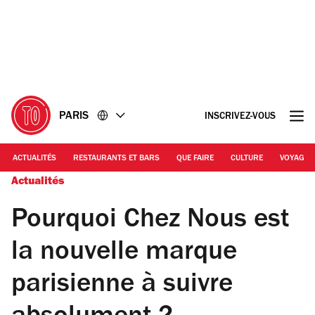
Accéder
Accéder
au
au
contenu
pied
de
page
PARIS
INSCRIVEZ-VOUS
ACTUALITÉS
RESTAURANTS ET BARS
QUE FAIRE
CULTURE
VOYAGE
Actualités
Pourquoi Chez Nous est
la nouvelle marque
parisienne à suivre