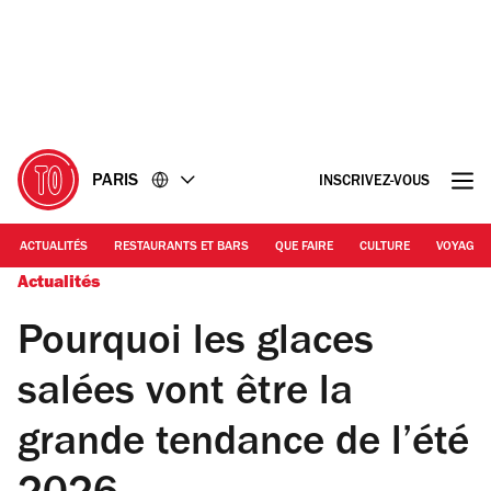
Accéder
Accéder
au
au
contenu
pied
de
page
PARIS
INSCRIVEZ-VOUS
ACTUALITÉS
RESTAURANTS ET BARS
QUE FAIRE
CULTURE
VOYAGE
Actualités
Pourquoi les glaces
salées vont être la
grande tendance de l’été