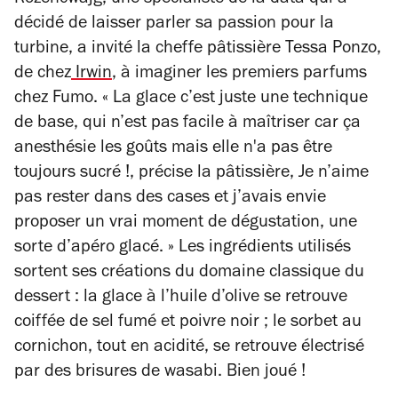
Rozencwajg, une spécialiste de la data qui a
décidé de laisser parler sa passion pour la
turbine, a invité la cheffe pâtissière Tessa Ponzo,
de chez
Irwin
,
à imaginer les premiers parfums
chez Fumo.
«
La glace c’est juste une technique
de base, qui n’est pas facile à maîtriser car ça
anesthésie les goûts mais elle n'a pas être
toujours sucré !, précise la pâtissière, Je n’aime
pas rester dans des cases et j’avais envie
proposer un vrai moment de dégustation, une
sorte d’apéro glacé.
»
Les ingrédients utilisés
sortent ses créations du domaine classique du
dessert : l
a glace à l’huile d’olive se retrouve
coiffée de sel fumé et poivre noir ; le sorbet au
cornichon, tout en acidité, se retrouve électrisé
par des brisures de wasabi. Bien joué !