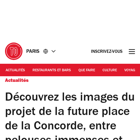
Accéder
Accéder
au
au
contenu
pied
de
page
PARIS
INSCRIVEZ-VOUS
ACTUALITÉS
RESTAURANTS ET BARS
QUE FAIRE
CULTURE
VOYAGE
Actualités
Découvrez les images du
projet de la future place
de la Concorde, entre