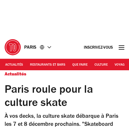
Accéder
Accéder
au
au
contenu
pied
de
page
PARIS
INSCRIVEZ-VOUS
ACTUALITÉS
RESTAURANTS ET BARS
QUE FAIRE
CULTURE
VOYAGE
Actualités
Paris roule pour la
culture skate
À vos decks, la culture skate débarque à Paris
les 7 et 8 décembre prochains. "Skateboard